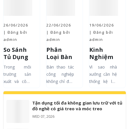
26/06/2026
22/06/2026
19/06/2026
| Đăng bởi
| Đăng bởi
| Đăng bởi
admin
admin
admin
So Sánh
Phân
Kinh
Tủ Dụng
Loại Bàn
Nghiệm
Cụ và Kệ
Thao Tác
Chọn Kệ
Trong môi
Bàn thao tác
Vì sao nhà
Dụng Cụ:
Công
Đựng
trường sản
công nghiệp
xưởng cần hệ
Đâu Là
Nghiệp
Dụng Cụ
xuất và công
không chỉ đơn
thống kệ lưu
Giải
Phổ Biến
Phù Hợp
nghiệp, việc
thuần là một
trữ bài bản?
Pháp
Và Ứng
Cho Nhà
sắp xếp dụng
mặt phẳng để
Các loại kệ
Lưu Trữ
Dụng
Xưởng
Tận dụng tối đa không gian lưu trữ với tủ
cụ, linh kiện và
làm việc.
công nghiệp
Tối Ưu
Thực Tế
đồ nghề có giá treo và móc treo
phụ tùng một
Trong môi
phổ biến và
Cho Nhà
Trong
WED 07, 2026
cách khoa học
trường sản
ứng dụng Tiêu
Máy
Từng
không chỉ giúp
xuất hiện đại,
chí vàng để
Ngành