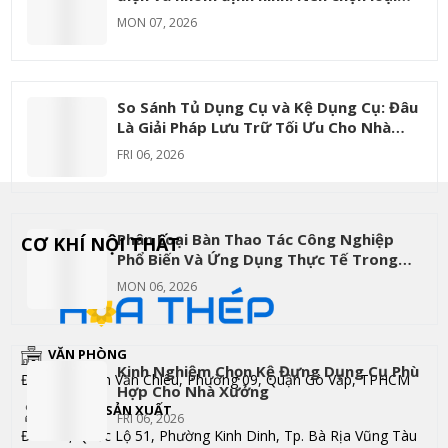
nào?
MON 07, 2026
So Sánh Tủ Dụng Cụ và Kệ Dụng Cụ: Đâu
Là Giải Pháp Lưu Trữ Tối Ưu Cho Nhà
Máy
FRI 06, 2026
Phân Loại Bàn Thao Tác Công Nghiệp
CƠ KHÍ NỘI THẤT
Phổ Biến Và Ứng Dụng Thực Tế Trong
Từng Ngành
MON 06, 2026
VĂN PHÒNG
Kinh Nghiệm Chọn Kệ Đựng Dụng Cụ Phù
Đc: 172 Phạm Văn Chiêu, Phường 09, Quận Gò Vấp, TPHCM
Hợp Cho Nhà Xưởng
XƯỞNG SẢN XUẤT
FRI 06, 2026
Đc: 197, Quốc Lộ 51, Phường Kinh Dinh, Tp. Bà Rịa Vũng Tàu