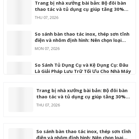
Trang bị nhà xưởng bài bản: Bộ đôi bàn
tăng năng
nó được xem
chọn kệ phù
thao tác và tủ dụng cụ giúp tăng 30%
suất lao
là một công
hợp...
hiệu suất
THU 07, 2026
động...
cụ...
So sánh bàn thao tác inox, thép sơn tĩnh
điện và nhôm định hình: Nên chọn loại
nào?
MON 07, 2026
So Sánh Tủ Dụng Cụ và Kệ Dụng Cụ: Đâu
Là Giải Pháp Lưu Trữ Tối Ưu Cho Nhà Máy
FRI 06, 2026
Trang bị nhà xưởng bài bản: Bộ đôi bàn
Phân Loại Bàn Thao Tác Công Nghiệp Phổ
thao tác và tủ dụng cụ giúp tăng 30%
Biến Và Ứng Dụng Thực Tế Trong Từng
hiệu suất
THU 07, 2026
Ngành
MON 06, 2026
So sánh bàn thao tác inox, thép sơn tĩnh
điện và nhôm định hình: Nên chọn loại