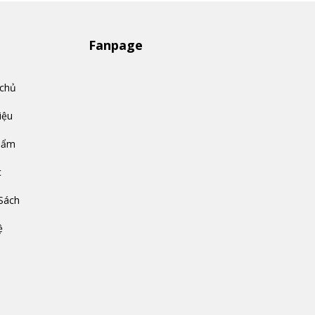
Fanpage
 chủ
iệu
hẩm
c
Sách
ệ