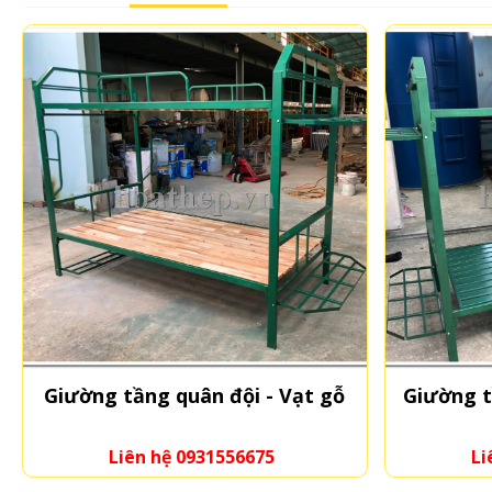
Giường tầng quân đội - Vạt gỗ
Giường t
Liên hệ 0931556675
Li