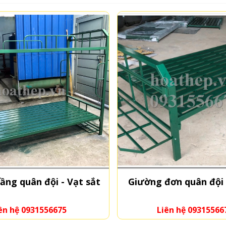
ầng quân đội - Vạt sắt
Giường đơn quân đội 
ên hệ 0931556675
Liên hệ 09315566