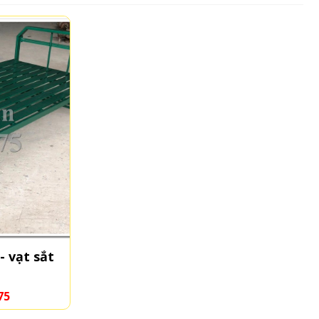
- vạt sắt
75