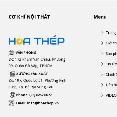
CƠ KHÍ NỘI THẤT
Menu
Trang
Giới th
VĂN PHÒNG
Sản p
Đc: 172 Phạm Văn Chiêu, Phường
Tin tứ
09, Quận Gò Vấp, TPHCM
XƯỞNG SẢN XUẤT
Chính 
Đc: 197, Quốc Lộ 51, Phường Kinh
Liên h
Dinh, Tp. Bà Rịa Vũng Tàu
Phone: (08) 6257 6677
VIDEO
Email: info@hoathep.vn