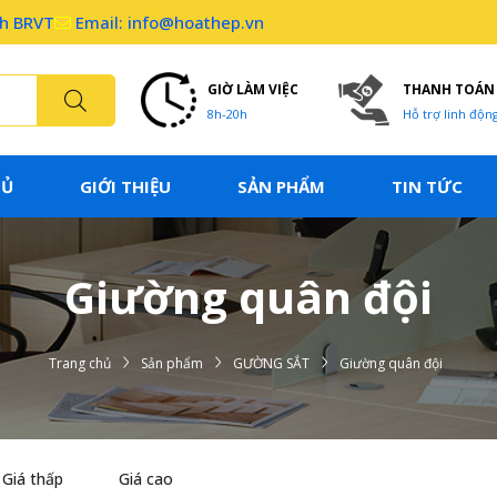
nh BRVT
Email: info@hoathep.vn
GIỜ LÀM VIỆC
THANH TOÁN
8h-20h
Hỗ trợ linh độn
HỦ
GIỚI THIỆU
SẢN PHẨM
TIN TỨC
Giường quân đội
Trang chủ
Sản phẩm
GƯỜNG SẮT
Giường quân đội
Giá thấp
Giá cao