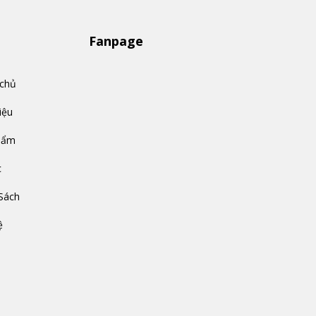
Fanpage
 chủ
iệu
hẩm
c
Sách
ệ