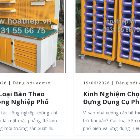
026 | Đăng bởi admin
19/06/2026 | Đăng bởi
Loại Bàn Thao
Kinh Nghiệm Chọ
ông Nghiệp Phổ
Đựng Dụng Cụ Ph
Và Ứng Dụng Thực
Cho Nhà Xưởng
 tác công nghiệp không chỉ
Vì sao nhà xưởng cần hệ th
ong Từng Ngành
n là một mặt phẳng để làm
trữ bài bản? Các loại kệ công nghiệp
ng môi trường sản xuất hiện
phổ biến và ứng dụng Tiêu chí vàng
ược xem là một công cụ...
để chọn kệ phù hợp...