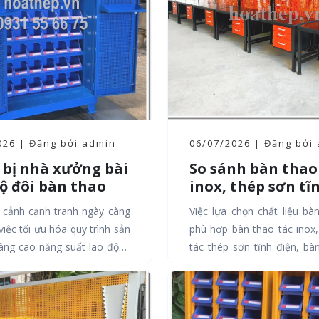
026 | Đăng bởi admin
06/07/2026 | Đăng bởi
 bị nhà xưởng bài
So sánh bàn thao
ộ đôi bàn thao
inox, thép sơn tĩ
 tủ dụng cụ giúp
điện và nhôm địn
 cảnh cạnh tranh ngày càng
Việc lựa chọn chất liệu bà
30% hiệu suất
hình: Nên chọn lo
 việc tối ưu hóa quy trình sản
phù hợp bàn thao tác inox
nào?
âng cao năng suất lao động
tác thép sơn tĩnh điện, bà
n sống còn với...
nhôm định hình, so sánh bàn