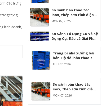
30% hiệu suất
tính đặc trưng
So sánh bàn thao tác
inox, thép sơn tĩnh điện
 trang trọng,
và nhôm định hình: Nên
MON 07, 2026
chọn loại nào?
àng kinh doanh,
So Sánh Tủ Dụng Cụ và Kệ
Dụng Cụ: Đâu Là Giải Pháp
Lưu Trữ Tối Ưu Cho Nhà
FRI 06, 2026
Máy
Trang bị nhà xưởng bài
Phân Loại Bàn Thao Tác
bản: Bộ đôi bàn thao tác
Công Nghiệp Phổ Biến Và
và tủ dụng cụ giúp tăng
THU 07, 2026
Ứng Dụng Thực Tế Trong
30% hiệu suất
MON 06, 2026
Từng Ngành
So sánh bàn thao tác
inox, thép sơn tĩnh điện
và nhôm định hình: Nên
MON 07, 2026
chọn loại nào?