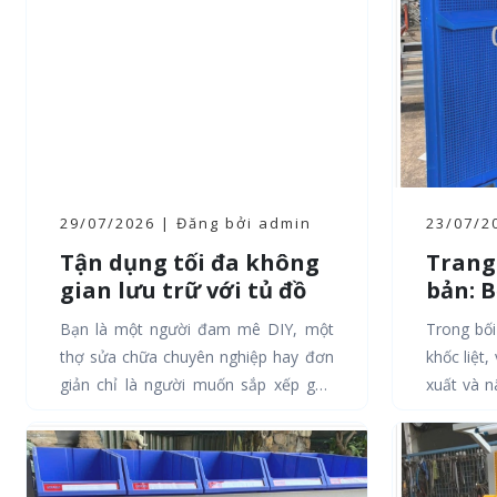
29/07/2026 | Đăng bởi admin
23/07/2
Tận dụng tối đa không
Trang
gian lưu trữ với tủ đồ
bản: B
nghề có giá treo và móc
tác và
Bạn là một người đam mê DIY, một
Trong bối
treo
tăng 
thợ sửa chữa chuyên nghiệp hay đơn
khốc liệt,
giản chỉ là người muốn sắp xếp góc
xuất và n
làm việc tại nhà một cách ngăn...
là bài toá