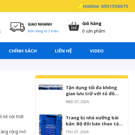
Hotline: 0931556675
Giỏ hàng
GIAO NHANH
0
sản phẩm
g
Đơn hàng từ 3 triệu
CHÍNH SÁCH
LIÊN HỆ
VIDEO
Tận dụng tối đa không
gian lưu trữ với tủ đồ
nghề có giá treo và móc
WED 07, 2026
treo
 kế nội thất
Trang bị nhà xưởng bài
bản: Bộ đôi bàn thao tác
và tủ dụng cụ giúp tăng
y càng rộng mở
THU 07, 2026