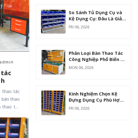
So Sánh Tủ Dụng Cụ và
Kệ Dụng Cụ: Đâu Là Giải
Pháp Lưu Trữ Tối Ưu Cho
FRI 06, 2026
Nhà Máy
Phân Loại Bàn Thao Tác
Công Nghiệp Phổ Biến Và
 admin
Ứng Dụng Thực Tế
MON 06, 2026
Trong Từng Ngành
 tác
nh
h
n thao tác
Kinh Nghiệm Chọn Kệ
ại
, bàn thao
Đựng Dụng Cụ Phù Hợp
Cho Nhà Xưởng
n thao tác
FRI 06, 2026
...