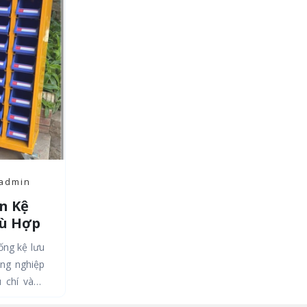
 admin
n Kệ
ù Hợp
ống kệ lưu