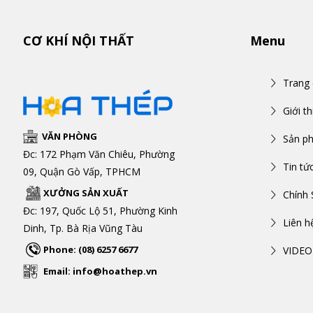
động...
CƠ KHÍ NỘI THẤT
Menu
Trang
Giới th
VĂN PHÒNG
Sản p
Đc: 172 Phạm Văn Chiêu, Phường
Tin tứ
09, Quận Gò Vấp, TPHCM
XƯỞNG SẢN XUẤT
Chính 
Đc: 197, Quốc Lộ 51, Phường Kinh
Liên h
Dinh, Tp. Bà Rịa Vũng Tàu
Phone: (08) 6257 6677
VIDEO
Email: info@hoathep.vn