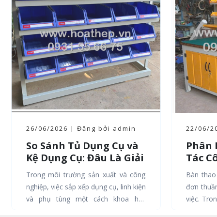
26/06/2026 | Đăng bởi admin
22/06/2
So Sánh Tủ Dụng Cụ và
Phân 
Kệ Dụng Cụ: Đâu Là Giải
Tác C
Pháp Lưu Trữ Tối Ưu
Biến 
Trong môi trường sản xuất và công
Bàn thao
Cho Nhà Máy
Tế Tr
nghiệp, việc sắp xếp dụng cụ, linh kiện
đơn thuầ
và phụ tùng một cách khoa học
việc. Tro
không chỉ giúp tăng năng suất lao
đại, nó đ