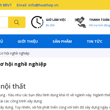
nh BRVT
Email: info@hoathep.vn
GIỜ LÀM VIỆC
THANH TOÁN
8h-20h
Hỗ trợ linh độn
HỦ
GIỚI THIỆU
SẢN PHẨM
TIN TỨC
 cơ hội nghề nghiệp
cơ hội nghề nghiệp
nội thất
dung - hầu như các bạn đều hình dung khá rõ về ngành này. Ngành thiết
ài các công trình xây dựng.
xây dựng. Tuy nhiên, xã hội phát triển cùng với tiến độ xây dựng ngà