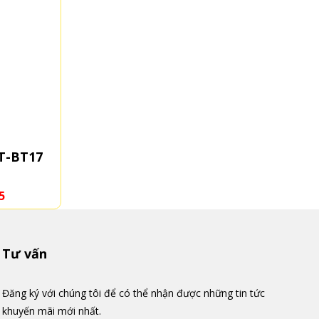
HT-BT17
Bảng treo dụng cụ HT_BT20
5
Liên hệ 0931556675
Tư vấn
Đăng ký với chúng tôi để có thể nhận được những tin tức
khuyến mãi mới nhất.