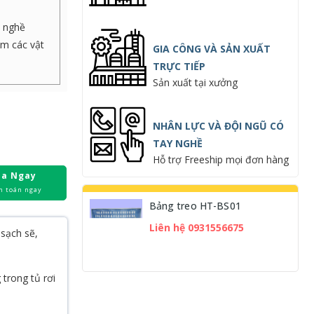
ồ nghề
àm các vật
GIA CÔNG VÀ SẢN XUẤT
TRỰC TIẾP
Sản xuất tại xưởng
NHÂN LỰC VÀ ĐỘI NGŨ CÓ
TAY NGHỀ
Hỗ trợ Freeship mọi đơn hàng
a Ngay
h toán ngay
Bảng treo HT-BS01
Liên hệ 0931556675
 sạch sẽ,
trong tủ rơi