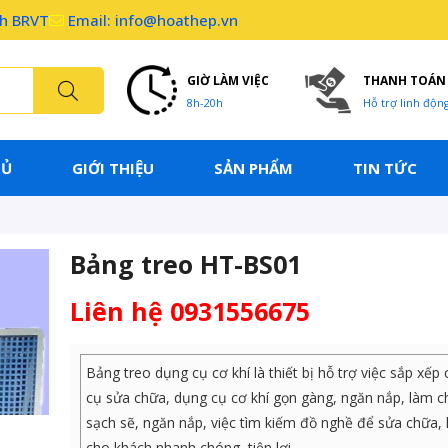
nh BRVT
Email: info@hoathep.vn
GIỜ LÀM VIỆC
THANH TOÁN
8h-20h
Hỗ trợ linh độn
HỦ
GIỚI THIỆU
SẢN PHẨM
TIN TỨC
Bảng treo HT-BS01
Liên hệ 0931556675
Bảng treo dụng cụ cơ khí là thiết bị hỗ trợ việc sắp xếp
cụ sửa chữa, dụng cụ cơ khí gọn gàng, ngăn nắp, làm 
sạch sẽ, ngăn nắp, việc tìm kiếm đồ nghề để sửa chữa,
cho khách nhanh chóng, tiện lợi.